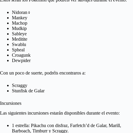
Nidoran♀
Mankey
Machop
Mudkip
Sableye
Meditite
Swablu
Spheal
Croagunk
Dewpider
Con un poco de suerte, podréis encontraros a:
Scraggy
Stunfisk de Galar
Incursiones
Las siguientes incursiones estarán disponibles durante el evento:
1 estrella: Pikachu con disfraz, Farfetch’d de Galar, Marill,
Barboach, Timburr y Scraggy.