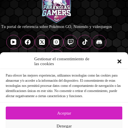
Tu portal de referencia sobre Pokémon GO, Nintendo y videojuegos
Gestionar el consentimiento de
las cookies
Para ofrecer las mejores experiencias, utilizamos tecnologías como las cookies para
NAVEGACIÓN
almacenar y/o acceder a la información del dispositivo. El consentimiento de estas
Pokémon GO
tecnologías nos permitirá procesar datos como el comportamiento de navegación o las
Nintendo
identificaciones únicas en este sitio. No consentir o retirar el consentimiento, puede
Videojuegos
afectar negativamente a ciertas características y funciones.
Infografías
Podcast Paranoico
Contacto
Aceptar
LEGAL
Denegar