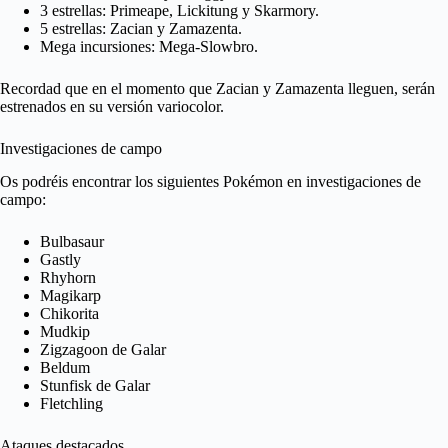
3 estrellas: Primeape, Lickitung y Skarmory.
5 estrellas: Zacian y Zamazenta.
Mega incursiones: Mega-Slowbro.
Recordad que en el momento que Zacian y Zamazenta lleguen, serán
estrenados en su versión variocolor.
Investigaciones de campo
Os podréis encontrar los siguientes Pokémon en investigaciones de
campo:
Bulbasaur
Gastly
Rhyhorn
Magikarp
Chikorita
Mudkip
Zigzagoon de Galar
Beldum
Stunfisk de Galar
Fletchling
Ataques destacados