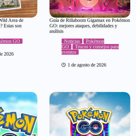
Wild Area de
Guía de Rillaboom Gigamax en Pokémon
 Estas son
GO: mejores ataques, debilidades y
análisis
kémon GO
Noticias
Pokémon
GO
Trucos y consejos para
eventos
de 2026
1 de agosto de 2026