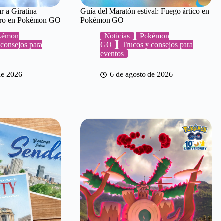
r a Giratina
Guía del Maratón estival: Fuego ártico en
curo en Pokémon GO
Pokémon GO
kémon
Noticias
Pokémon
 consejos para
GO
Trucos y consejos para
eventos
de 2026
6 de agosto de 2026