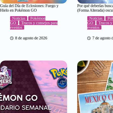
Guía del Día de Eclosiones: Fuego y
Por qué deberías busca
Hielo en Pokémon GO
(Forma Alterada) os
Noticias
Pokémon
Noticias
Po
GO
Trucos y consejos para
GO
Trucos y
eventos
eventos
8 de agosto de 2026
7 de agosto 