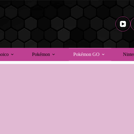
noico
Pokémon
Pokémon GO
Ninte