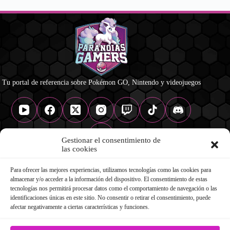
Tu portal de referencia sobre Pokémon GO, Nintendo y videojuegos
Gestionar el consentimiento de
las cookies
Para ofrecer las mejores experiencias, utilizamos tecnologías como las cookies para
NAVEGACIÓN
almacenar y/o acceder a la información del dispositivo. El consentimiento de estas
Pokémon GO
tecnologías nos permitirá procesar datos como el comportamiento de navegación o las
Nintendo
identificaciones únicas en este sitio. No consentir o retirar el consentimiento, puede
Videojuegos
afectar negativamente a ciertas características y funciones.
Infografías
Podcast Paranoico
Contacto