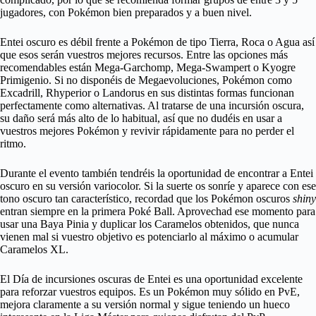
jugadores, con Pokémon bien preparados y a buen nivel.
Entei oscuro es débil frente a Pokémon de tipo Tierra, Roca o Agua así
que esos serán vuestros mejores recursos. Entre las opciones más
recomendables están Mega-Garchomp, Mega-Swampert o Kyogre
Primigenio. Si no disponéis de Megaevoluciones, Pokémon como
Excadrill, Rhyperior o Landorus en sus distintas formas funcionan
perfectamente como alternativas. Al tratarse de una incursión oscura,
su daño será más alto de lo habitual, así que no dudéis en usar a
vuestros mejores Pokémon y revivir rápidamente para no perder el
ritmo.
Durante el evento también tendréis la oportunidad de encontrar a Entei
oscuro en su versión variocolor. Si la suerte os sonríe y aparece con ese
tono oscuro tan característico, recordad que los Pokémon oscuros
shiny
entran siempre en la primera Poké Ball. Aprovechad ese momento para
usar una Baya Pinia y duplicar los Caramelos obtenidos, que nunca
vienen mal si vuestro objetivo es potenciarlo al máximo o acumular
Caramelos XL.
El Día de incursiones oscuras de Entei es una oportunidad excelente
para reforzar vuestros equipos. Es un Pokémon muy sólido en PvE,
mejora claramente a su versión normal y sigue teniendo un hueco