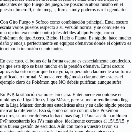
atacantes de tipo Fuego del juego. Se posiciona ahora mismo en el
puesto número 9, entre megas, formas muy poderosas o Legendarios.
Con Giro Fuego y Sofoco como combinación principal, Entei oscuro
escala varios puestos respecto a su versión normal y se convierte en
una opción excelente contra jefes débiles al tipo Fuego, como
Pokémon de tipo Acero, Bicho, Hielo o Planta. Es rápido, hace mucho
daño y encaja perfectamente en equipos ofensivos donde el objetivo es
terminar la incursión cuanto antes.
En este caso, el bonus de la forma oscura es especialmente agradecido,
ya que este tipo se basa mucho en la presión ofensiva. Entei oscuro
aprovecha esto mejor que la mayoría, superando claramente a su forma
purificada o normal. Vamos a ver, digámoslo claramente: este es el
ejemplo claro de Pokémon que NO debéis purificar, aunque sufra.
En PvP, la situación ya no es tan clara. Entei puede encontrarse en
rankings de Liga Ultra y Liga Máster, pero su mejor rendimiento llega
en la Liga Máster, donde sus estadísticas altas y su daño rápido pueden
marcar la diferencia. Eso sí, como ocurre con muchos Pokémon
oscuros, su menor defensa lo hace más frágil. Para sacarle partido en
PvP necesitaréis los IVs más altos, idealmente cercanos al 15/15/15, y
una buena gestión de escudos. Aún con todo a vuestro favor, su
posicionamiento no es el más favorable, pues ahora mismo se