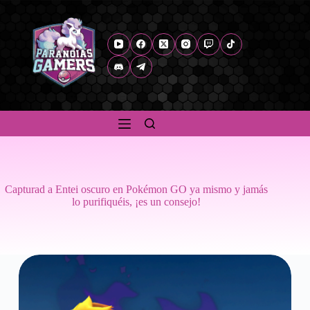
Capturad a Entei oscuro en Pokémon GO ya mismo y jamás
lo purifiquéis, ¡es un consejo!