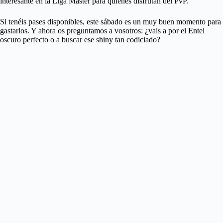
interesante en la Liga Máster para quienes disfrutan del PvP.
Si tenéis pases disponibles, este sábado es un muy buen momento para
gastarlos. Y ahora os preguntamos a vosotros: ¿vais a por el Entei
oscuro perfecto o a buscar ese shiny tan codiciado?