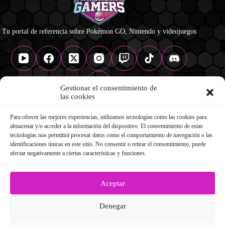
Tu portal de referencia sobre Pokémon GO, Nintendo y videojuegos
Gestionar el consentimiento de
las cookies
Para ofrecer las mejores experiencias, utilizamos tecnologías como las cookies para
NAVEGACIÓN
almacenar y/o acceder a la información del dispositivo. El consentimiento de estas
Pokémon GO
tecnologías nos permitirá procesar datos como el comportamiento de navegación o las
Nintendo
identificaciones únicas en este sitio. No consentir o retirar el consentimiento, puede
Videojuegos
afectar negativamente a ciertas características y funciones.
Infografías
Podcast Paranoico
Contacto
Aceptar
LEGAL
Denegar
Normativa
Política de privacidad