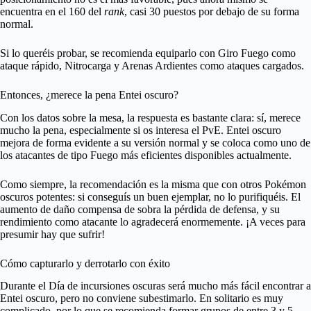
encuentra en el 160 del
rank
, casi 30 puestos por debajo de su forma
normal.
Si lo queréis probar, se recomienda equiparlo con Giro Fuego como
ataque rápido, Nitrocarga y Arenas Ardientes como ataques cargados.
Entonces, ¿merece la pena Entei oscuro?
Con los datos sobre la mesa, la respuesta es bastante clara: sí, merece
mucho la pena, especialmente si os interesa el PvE. Entei oscuro
mejora de forma evidente a su versión normal y se coloca como uno de
los atacantes de tipo Fuego más eficientes disponibles actualmente.
Como siempre, la recomendación es la misma que con otros Pokémon
oscuros potentes: si conseguís un buen ejemplar, no lo purifiquéis. El
aumento de daño compensa de sobra la pérdida de defensa, y su
rendimiento como atacante lo agradecerá enormemente. ¡A veces para
presumir hay que sufrir!
Cómo capturarlo y derrotarlo con éxito
Durante el Día de incursiones oscuras será mucho más fácil encontrar a
Entei oscuro, pero no conviene subestimarlo. En solitario es muy
complicado, por lo que se recomienda formar grupos de entre 3 y 5