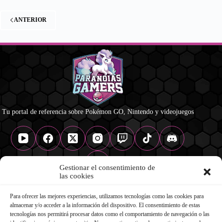
ANTERIOR
Tu portal de referencia sobre Pokémon GO, Nintendo y videojuegos
Gestionar el consentimiento de
las cookies
Para ofrecer las mejores experiencias, utilizamos tecnologías como las cookies para
NAVEGACIÓN
almacenar y/o acceder a la información del dispositivo. El consentimiento de estas
Pokémon GO
tecnologías nos permitirá procesar datos como el comportamiento de navegación o las
Nintendo